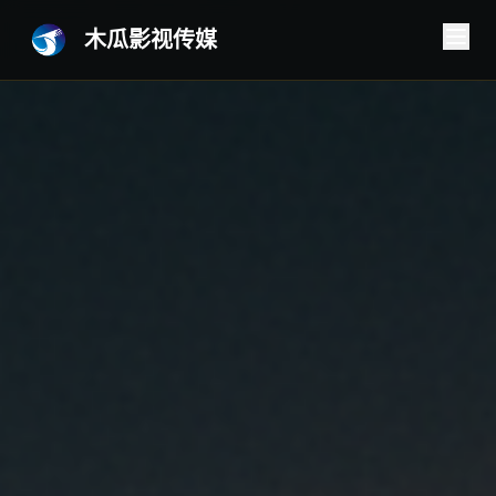
木瓜影视传媒