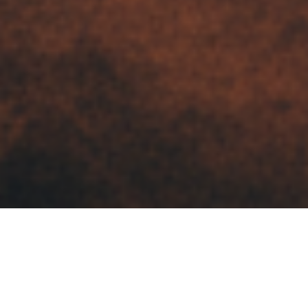
木瓜影视精选作品