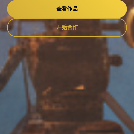
查看作品
开始合作